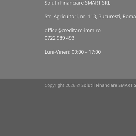
Solutii Financiare SMART SRL
Str. Agricultori, nr. 113, Bucuresti, Rom
office@creditare-imm.ro
0722 989 493
Luni-Vineri: 09:00 – 17:00
Copyright 2026 ©
Solutii Financiare SMART 