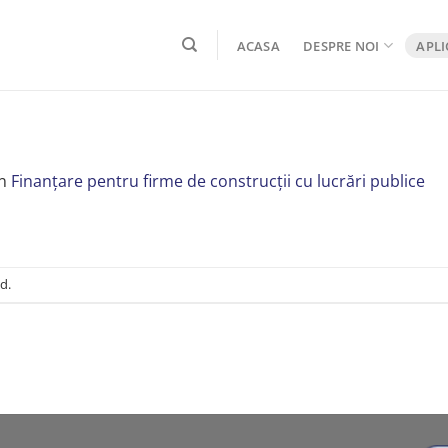
ACASA
DESPRE NOI
APLI
n
Finanțare pentru firme de construcții cu lucrări publice
d.