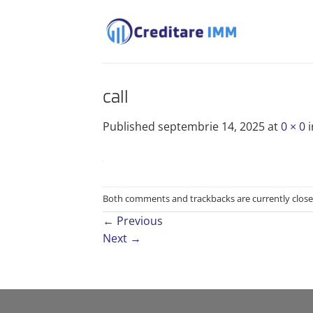
Skip
to
content
call
Published
septembrie 14, 2025
at
0 × 0
i
Both comments and trackbacks are currently close
←
Previous
Next
→