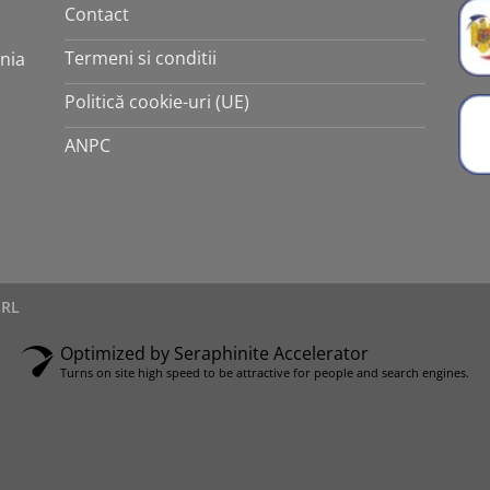
Contact
Termeni si conditii
ania
Politică cookie-uri (UE)
ANPC
SRL
Optimized by Seraphinite Accelerator
Turns on site high speed to be attractive for people and search engines.