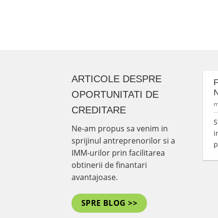
ARTICOLE DESPRE
F
N
OPORTUNITATI DE
m
CREDITARE
S
Ne-am propus sa venim in
i
sprijinul antreprenorilor si a
p
IMM-urilor prin facilitarea
obtinerii de finantari
avantajoase.
SPRE BLOG >>