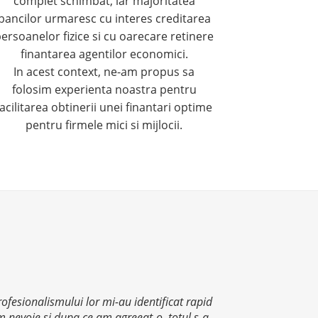
complet schimbat, iar majoritatea
bancilor urmaresc cu interes creditarea
ersoanelor fizice si cu oarecare retinere
finantarea agentilor economici.
In acest context, ne-am propus sa
folosim experienta noastra pentru
facilitarea obtinerii unei finantari optime
pentru firmele mici si mijlocii.
ofesionalismului lor mi-au identificat rapid
m nevoie si dupa ce am agreeat-o, totul s-a