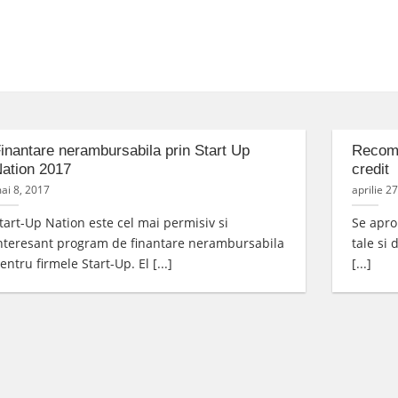
inantare nerambursabila prin Start Up
Recoman
ation 2017
credit
ai 8, 2017
aprilie 2
tart-Up Nation este cel mai permisiv si
Se aprop
nteresant program de finantare nerambursabila
tale si 
entru firmele Start-Up. El [...]
[...]