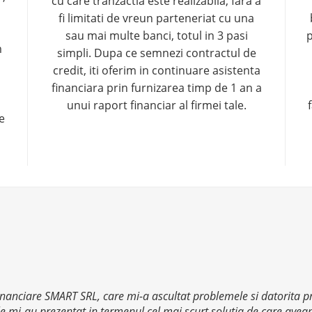
cu care tranzactia este realizabila, fara a
fi limitati de vreun parteneriat cu una
sau mai multe banci, totul in 3 pasi
p
m
simpli. Dupa ce semnezi contractul de
credit, iti oferim in continuare asistenta
financiara prin furnizarea timp de 1 an a
unui raport financiar al firmei tale.
e
Financiare SMART SRL, care mi-a ascultat problemele si datorita pr
le mi-au prezentat in termenul cel mai scurt solutia de care avea