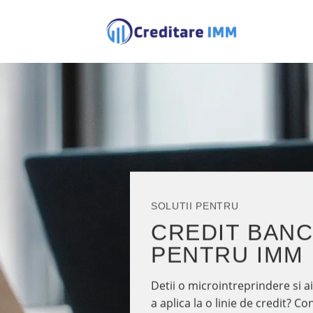
Skip
to
content
SOLUTII PENTRU
CREDIT BAN
PENTRU IMM
Detii o microintreprindere si a
a aplica la o linie de credit? 