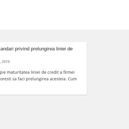
dari privind prelungirea liniei de
Refinantare 
aprilie 27, 2016
7, 2016
Doresti o refi
ie maturitatea liniei de credit a firmei
firma ta? Expe
doresti sa faci prelungirea acesteia. Cum