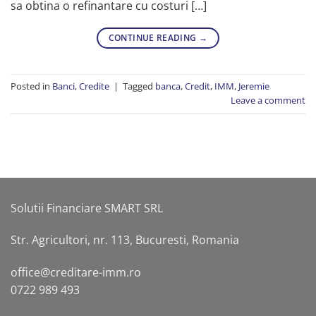
sa obtina o refinantare cu costuri […]
CONTINUE READING
→
Posted in
Banci
,
Credite
|
Tagged
banca
,
Credit
,
IMM
,
Jeremie
Leave a comment
Solutii Financiare SMART SRL
Str. Agricultori, nr. 113, Bucuresti, Romania
office@creditare-imm.ro
0722 989 493